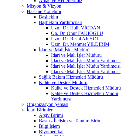
Amaç ve Hedeflerimiz
Misyon & Vizyon
Hastane Yönetimi
Başhekim
Başhekim Yardımcıları
Uzm. Dr. Halit VİCDAN
Op. Dr. Onur FAKIOĞLU
Uzm. Dr. Resul AKYOL
Uzm. Dr. Mehmet YILDIRIM
İdari ve Mali İşler Müdürü
İdari ve Mali İşler Müdürü
İdari ve Mali İşler Müdür Yardımcısı
İdari ve Mali İşler Müdür Yardımcısı
İdari ve Mali İşler Müdür Yardımcısı
Sağlık Bakım Hizmetleri Müdürü
Kalite ve Destek Müdürü
Kalite ve Destek Hizmetleri Müdürü
Kalite ve Destek Hizmetleri Müdür
Yardımcısı
Organizasyon Şeması
İdari Birimler
Arşiv Birimi
Basın - İletişim ve Tanıtım Birimi
Bilgi İşlem
Biyomedikal