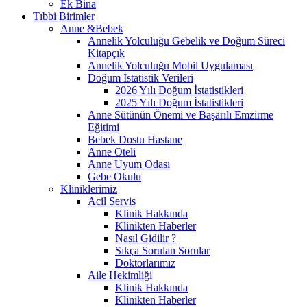
Ek Bina
Tıbbi Birimler
Anne &Bebek
Annelik Yolculuğu Gebelik ve Doğum Süreci
Kitapçık
Annelik Yolculuğu Mobil Uygulaması
Doğum İstatistik Verileri
2026 Yılı Doğum İstatistikleri
2025 Yılı Doğum İstatistikleri
Anne Sütünün Önemi ve Başarılı Emzirme
Eğitimi
Bebek Dostu Hastane
Anne Oteli
Anne Uyum Odası
Gebe Okulu
Kliniklerimiz
Acil Servis
Klinik Hakkında
Klinikten Haberler
Nasıl Gidilir ?
Sıkça Sorulan Sorular
Doktorlarımız
Aile Hekimliği
Klinik Hakkında
Klinikten Haberler