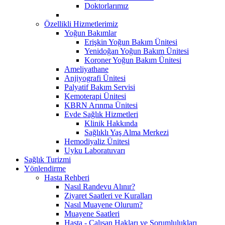
Doktorlarımız
Özellikli Hizmetlerimiz
Yoğun Bakımlar
Erişkin Yoğun Bakım Ünitesi
Yenidoğan Yoğun Bakım Ünitesi
Koroner Yoğun Bakım Ünitesi
Ameliyathane
Anjiyografi Ünitesi
Palyatif Bakım Servisi
Kemoterapi Ünitesi
KBRN Arınma Ünitesi
Evde Sağlık Hizmetleri
Klinik Hakkında
Sağlıklı Yaş Alma Merkezi
Hemodiyaliz Ünitesi
Uyku Laboratuvarı
Sağlık Turizmi
Yönlendirme
Hasta Rehberi
Nasıl Randevu Alınır?
Ziyaret Saatleri ve Kuralları
Nasıl Muayene Olurum?
Muayene Saatleri
Hasta - Çalışan Hakları ve Sorumlulukları