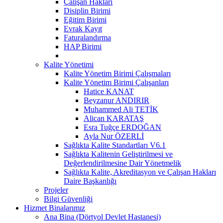
Çalışan Hakları
Disiplin Birimi
Eğitim Birimi
Evrak Kayıt
Faturalandırma
HAP Birimi
Kalite Yönetimi
Kalite Yönetim Birimi Çalışmaları
Kalite Yönetim Birimi Çalışanları
Hatice KANAT
Beyzanur ANDIRIR
Muhammed Ali TETİK
Alican KARATAŞ
Esra Tuğçe ERDOĞAN
Ayla Nur ÖZERLİ
Sağlıkta Kalite Standartları V6.1
Sağlıkta Kalitenin Geliştirilmesi ve
Değerlendirilmesine Dair Yönetmelik
Sağlıkta Kalite, Akreditasyon ve Çalışan Hakları
Daire Başkanlığı
Projeler
Bilgi Güvenliği
Hizmet Binalarımız
Ana Bina (Dörtyol Devlet Hastanesi)