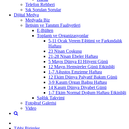
Telefon Rehberi
Sık Sorulan Sorular
Dijital Medya
Medyada Biz
İletişim ve Tanıtım Faaliyetleri
E-Bülten
Toplantı ve Organizasyonlar
5-11 Ocak Verem Eğitimi ve Farkındalık
Haftası
23 Nisan Coşkusu
21-28 Nisan Ebeler Haftası
5 Mayıs Dünya El Hijyeni Günü
12 Mayıs Hemşireler Günü Etkinliği
1-7 Ağustos Emzirme Haftası
12 Ekim Dünya Palyatif Bakım Günü
3-9 Kasım Organ Bağışı Haftası
14 Kasım Dünya Diyabet Günü
1-7 Ekim Normal Doğum Haftası Etkinliği
Sağlık Takvimi
Fotoğraf Galerisi
Video
Tıbbi Birimler