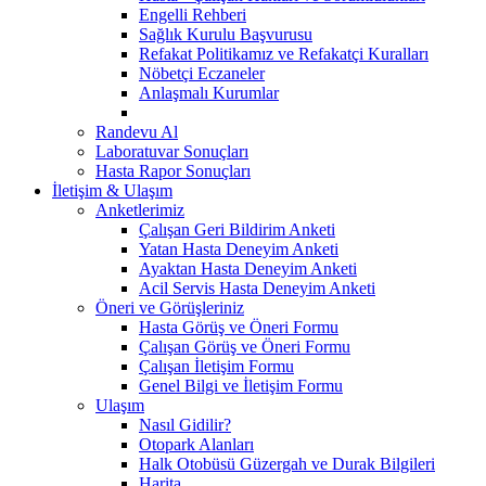
Engelli Rehberi
Sağlık Kurulu Başvurusu
Refakat Politikamız ve Refakatçi Kuralları
Nöbetçi Eczaneler
Anlaşmalı Kurumlar
Randevu Al
Laboratuvar Sonuçları
Hasta Rapor Sonuçları
İletişim & Ulaşım
Anketlerimiz
Çalışan Geri Bildirim Anketi
Yatan Hasta Deneyim Anketi
Ayaktan Hasta Deneyim Anketi
Acil Servis Hasta Deneyim Anketi
Öneri ve Görüşleriniz
Hasta Görüş ve Öneri Formu
Çalışan Görüş ve Öneri Formu
Çalışan İletişim Formu
Genel Bilgi ve İletişim Formu
Ulaşım
Nasıl Gidilir?
Otopark Alanları
Halk Otobüsü Güzergah ve Durak Bilgileri
Harita