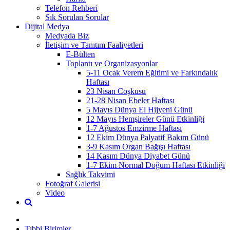
Telefon Rehberi
Sık Sorulan Sorular
Dijital Medya
Medyada Biz
İletişim ve Tanıtım Faaliyetleri
E-Bülten
Toplantı ve Organizasyonlar
5-11 Ocak Verem Eğitimi ve Farkındalık
Haftası
23 Nisan Coşkusu
21-28 Nisan Ebeler Haftası
5 Mayıs Dünya El Hijyeni Günü
12 Mayıs Hemşireler Günü Etkinliği
1-7 Ağustos Emzirme Haftası
12 Ekim Dünya Palyatif Bakım Günü
3-9 Kasım Organ Bağışı Haftası
14 Kasım Dünya Diyabet Günü
1-7 Ekim Normal Doğum Haftası Etkinliği
Sağlık Takvimi
Fotoğraf Galerisi
Video
Tıbbi Birimler