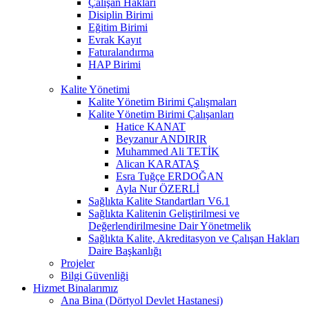
Çalışan Hakları
Disiplin Birimi
Eğitim Birimi
Evrak Kayıt
Faturalandırma
HAP Birimi
Kalite Yönetimi
Kalite Yönetim Birimi Çalışmaları
Kalite Yönetim Birimi Çalışanları
Hatice KANAT
Beyzanur ANDIRIR
Muhammed Ali TETİK
Alican KARATAŞ
Esra Tuğçe ERDOĞAN
Ayla Nur ÖZERLİ
Sağlıkta Kalite Standartları V6.1
Sağlıkta Kalitenin Geliştirilmesi ve
Değerlendirilmesine Dair Yönetmelik
Sağlıkta Kalite, Akreditasyon ve Çalışan Hakları
Daire Başkanlığı
Projeler
Bilgi Güvenliği
Hizmet Binalarımız
Ana Bina (Dörtyol Devlet Hastanesi)