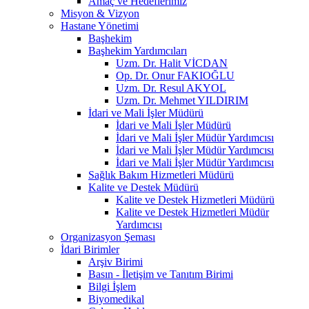
Amaç ve Hedeflerimiz
Misyon & Vizyon
Hastane Yönetimi
Başhekim
Başhekim Yardımcıları
Uzm. Dr. Halit VİCDAN
Op. Dr. Onur FAKIOĞLU
Uzm. Dr. Resul AKYOL
Uzm. Dr. Mehmet YILDIRIM
İdari ve Mali İşler Müdürü
İdari ve Mali İşler Müdürü
İdari ve Mali İşler Müdür Yardımcısı
İdari ve Mali İşler Müdür Yardımcısı
İdari ve Mali İşler Müdür Yardımcısı
Sağlık Bakım Hizmetleri Müdürü
Kalite ve Destek Müdürü
Kalite ve Destek Hizmetleri Müdürü
Kalite ve Destek Hizmetleri Müdür
Yardımcısı
Organizasyon Şeması
İdari Birimler
Arşiv Birimi
Basın - İletişim ve Tanıtım Birimi
Bilgi İşlem
Biyomedikal