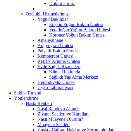
Doktorlarımız
Özellikli Hizmetlerimiz
Yoğun Bakımlar
Erişkin Yoğun Bakım Ünitesi
Yenidoğan Yoğun Bakım Ünitesi
Koroner Yoğun Bakım Ünitesi
Ameliyathane
Anjiyografi Ünitesi
Palyatif Bakım Servisi
Kemoterapi Ünitesi
KBRN Arınma Ünitesi
Evde Sağlık Hizmetleri
Klinik Hakkında
Sağlıklı Yaş Alma Merkezi
Hemodiyaliz Ünitesi
Uyku Laboratuvarı
Sağlık Turizmi
Yönlendirme
Hasta Rehberi
Nasıl Randevu Alınır?
Ziyaret Saatleri ve Kuralları
Nasıl Muayene Olurum?
Muayene Saatleri
Hasta - Çalışan Hakları ve Sorumlulukları