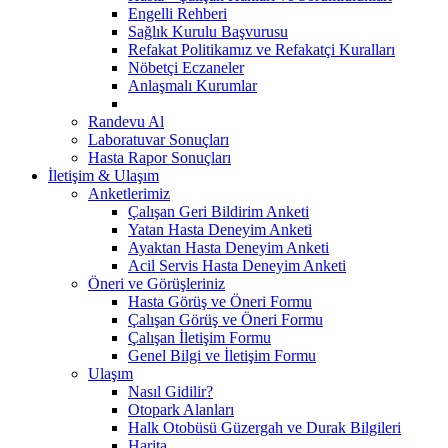
Engelli Rehberi
Sağlık Kurulu Başvurusu
Refakat Politikamız ve Refakatçi Kuralları
Nöbetçi Eczaneler
Anlaşmalı Kurumlar
Randevu Al
Laboratuvar Sonuçları
Hasta Rapor Sonuçları
İletişim & Ulaşım
Anketlerimiz
Çalışan Geri Bildirim Anketi
Yatan Hasta Deneyim Anketi
Ayaktan Hasta Deneyim Anketi
Acil Servis Hasta Deneyim Anketi
Öneri ve Görüşleriniz
Hasta Görüş ve Öneri Formu
Çalışan Görüş ve Öneri Formu
Çalışan İletişim Formu
Genel Bilgi ve İletişim Formu
Ulaşım
Nasıl Gidilir?
Otopark Alanları
Halk Otobüsü Güzergah ve Durak Bilgileri
Harita