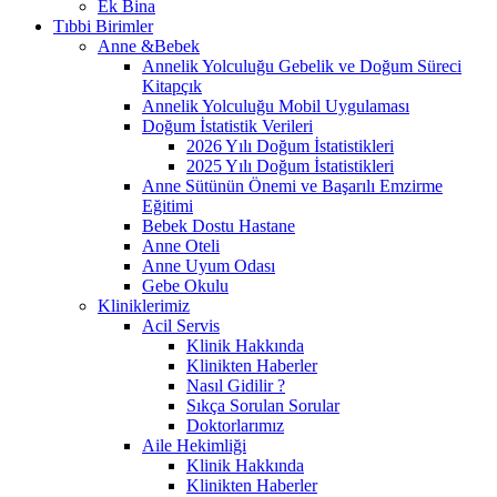
Ek Bina
Tıbbi Birimler
Anne &Bebek
Annelik Yolculuğu Gebelik ve Doğum Süreci
Kitapçık
Annelik Yolculuğu Mobil Uygulaması
Doğum İstatistik Verileri
2026 Yılı Doğum İstatistikleri
2025 Yılı Doğum İstatistikleri
Anne Sütünün Önemi ve Başarılı Emzirme
Eğitimi
Bebek Dostu Hastane
Anne Oteli
Anne Uyum Odası
Gebe Okulu
Kliniklerimiz
Acil Servis
Klinik Hakkında
Klinikten Haberler
Nasıl Gidilir ?
Sıkça Sorulan Sorular
Doktorlarımız
Aile Hekimliği
Klinik Hakkında
Klinikten Haberler