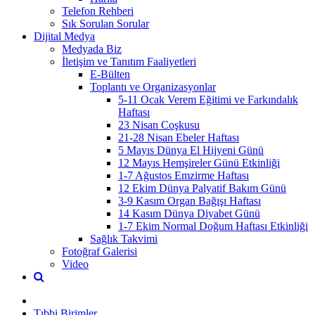
Telefon Rehberi
Sık Sorulan Sorular
Dijital Medya
Medyada Biz
İletişim ve Tanıtım Faaliyetleri
E-Bülten
Toplantı ve Organizasyonlar
5-11 Ocak Verem Eğitimi ve Farkındalık
Haftası
23 Nisan Coşkusu
21-28 Nisan Ebeler Haftası
5 Mayıs Dünya El Hijyeni Günü
12 Mayıs Hemşireler Günü Etkinliği
1-7 Ağustos Emzirme Haftası
12 Ekim Dünya Palyatif Bakım Günü
3-9 Kasım Organ Bağışı Haftası
14 Kasım Dünya Diyabet Günü
1-7 Ekim Normal Doğum Haftası Etkinliği
Sağlık Takvimi
Fotoğraf Galerisi
Video
Tıbbi Birimler