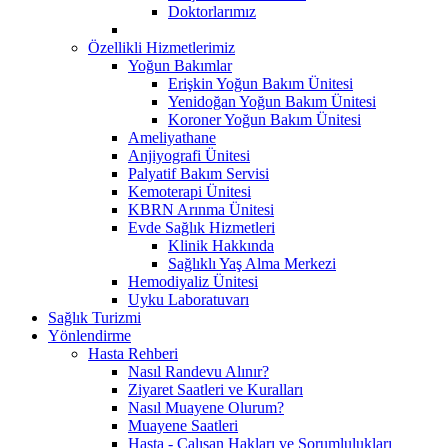
Doktorlarımız
Özellikli Hizmetlerimiz
Yoğun Bakımlar
Erişkin Yoğun Bakım Ünitesi
Yenidoğan Yoğun Bakım Ünitesi
Koroner Yoğun Bakım Ünitesi
Ameliyathane
Anjiyografi Ünitesi
Palyatif Bakım Servisi
Kemoterapi Ünitesi
KBRN Arınma Ünitesi
Evde Sağlık Hizmetleri
Klinik Hakkında
Sağlıklı Yaş Alma Merkezi
Hemodiyaliz Ünitesi
Uyku Laboratuvarı
Sağlık Turizmi
Yönlendirme
Hasta Rehberi
Nasıl Randevu Alınır?
Ziyaret Saatleri ve Kuralları
Nasıl Muayene Olurum?
Muayene Saatleri
Hasta - Çalışan Hakları ve Sorumlulukları