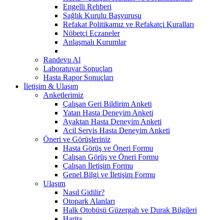
Engelli Rehberi
Sağlık Kurulu Başvurusu
Refakat Politikamız ve Refakatçi Kuralları
Nöbetçi Eczaneler
Anlaşmalı Kurumlar
Randevu Al
Laboratuvar Sonuçları
Hasta Rapor Sonuçları
İletişim & Ulaşım
Anketlerimiz
Çalışan Geri Bildirim Anketi
Yatan Hasta Deneyim Anketi
Ayaktan Hasta Deneyim Anketi
Acil Servis Hasta Deneyim Anketi
Öneri ve Görüşleriniz
Hasta Görüş ve Öneri Formu
Çalışan Görüş ve Öneri Formu
Çalışan İletişim Formu
Genel Bilgi ve İletişim Formu
Ulaşım
Nasıl Gidilir?
Otopark Alanları
Halk Otobüsü Güzergah ve Durak Bilgileri
Harita