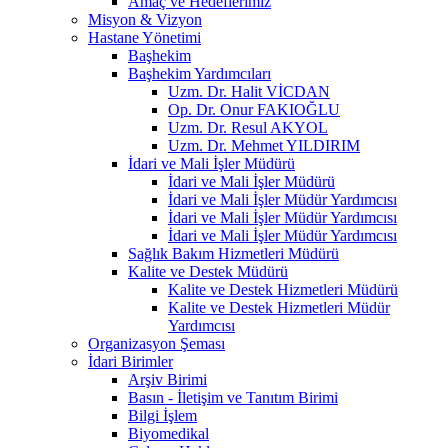
Amaç ve Hedeflerimiz
Misyon & Vizyon
Hastane Yönetimi
Başhekim
Başhekim Yardımcıları
Uzm. Dr. Halit VİCDAN
Op. Dr. Onur FAKIOĞLU
Uzm. Dr. Resul AKYOL
Uzm. Dr. Mehmet YILDIRIM
İdari ve Mali İşler Müdürü
İdari ve Mali İşler Müdürü
İdari ve Mali İşler Müdür Yardımcısı
İdari ve Mali İşler Müdür Yardımcısı
İdari ve Mali İşler Müdür Yardımcısı
Sağlık Bakım Hizmetleri Müdürü
Kalite ve Destek Müdürü
Kalite ve Destek Hizmetleri Müdürü
Kalite ve Destek Hizmetleri Müdür
Yardımcısı
Organizasyon Şeması
İdari Birimler
Arşiv Birimi
Basın - İletişim ve Tanıtım Birimi
Bilgi İşlem
Biyomedikal