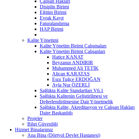
Çalışan Hakları
Disiplin Birimi
Eğitim Birimi
Evrak Kayıt
Faturalandırma
HAP Birimi
Kalite Yönetimi
Kalite Yönetim Birimi Çalışmaları
Kalite Yönetim Birimi Çalışanları
Hatice KANAT
Beyzanur ANDIRIR
Muhammed Ali TETİK
Alican KARATAŞ
Esra Tuğçe ERDOĞAN
Ayla Nur ÖZERLİ
Sağlıkta Kalite Standartları V6.1
Sağlıkta Kalitenin Geliştirilmesi ve
Değerlendirilmesine Dair Yönetmelik
Sağlıkta Kalite, Akreditasyon ve Çalışan Hakları
Daire Başkanlığı
Projeler
Bilgi Güvenliği
Hizmet Binalarımız
Ana Bina (Dörtyol Devlet Hastanesi)