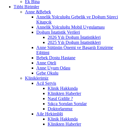
Ek Bina
Tıbbi Birimler
Anne &Bebek
Annelik Yolculuğu Gebelik ve Doğum Süreci
Kitapçık
Annelik Yolculuğu Mobil Uygulaması
Doğum İstatistik Verileri
2026 Yılı Doğum İstatistikleri
2025 Yılı Doğum İstatistikleri
Anne Sütünün Önemi ve Başarılı Emzirme
Eğitimi
Bebek Dostu Hastane
Anne Oteli
Anne Uyum Odası
Gebe Okulu
Kliniklerimiz
Acil Servis
Klinik Hakkında
Klinikten Haberler
Nasıl Gidilir ?
Sıkça Sorulan Sorular
Doktorlarımız
Aile Hekimliği
Klinik Hakkında
Klinikten Haberler