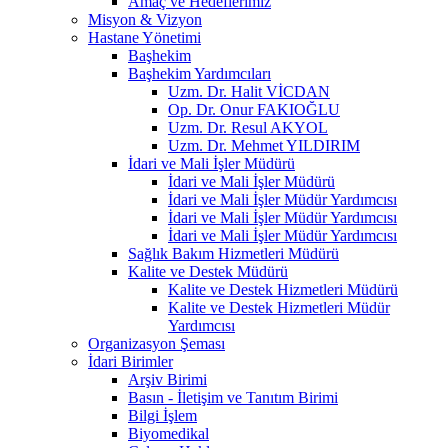
Amaç ve Hedeflerimiz
Misyon & Vizyon
Hastane Yönetimi
Başhekim
Başhekim Yardımcıları
Uzm. Dr. Halit VİCDAN
Op. Dr. Onur FAKIOĞLU
Uzm. Dr. Resul AKYOL
Uzm. Dr. Mehmet YILDIRIM
İdari ve Mali İşler Müdürü
İdari ve Mali İşler Müdürü
İdari ve Mali İşler Müdür Yardımcısı
İdari ve Mali İşler Müdür Yardımcısı
İdari ve Mali İşler Müdür Yardımcısı
Sağlık Bakım Hizmetleri Müdürü
Kalite ve Destek Müdürü
Kalite ve Destek Hizmetleri Müdürü
Kalite ve Destek Hizmetleri Müdür
Yardımcısı
Organizasyon Şeması
İdari Birimler
Arşiv Birimi
Basın - İletişim ve Tanıtım Birimi
Bilgi İşlem
Biyomedikal