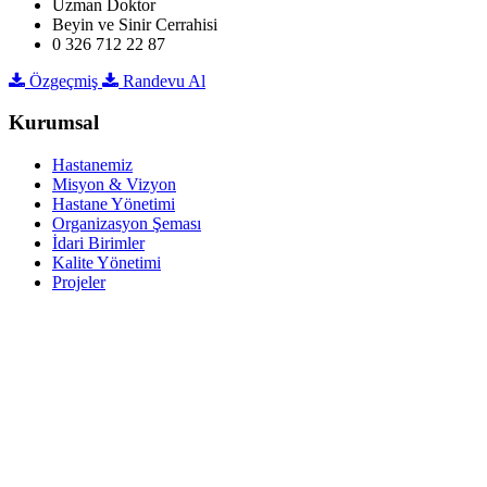
Uzman Doktor
Beyin ve Sinir Cerrahisi
0 326 712 22 87
Özgeçmiş
Randevu Al
Kurumsal
Hastanemiz
Misyon & Vizyon
Hastane Yönetimi
Organizasyon Şeması
İdari Birimler
Kalite Yönetimi
Projeler