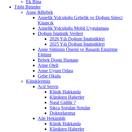
Ek Bina
Tıbbi Birimler
Anne &Bebek
Annelik Yolculuğu Gebelik ve Doğum Süreci
Kitapçık
Annelik Yolculuğu Mobil Uygulaması
Doğum İstatistik Verileri
2026 Yılı Doğum İstatistikleri
2025 Yılı Doğum İstatistikleri
Anne Sütünün Önemi ve Başarılı Emzirme
Eğitimi
Bebek Dostu Hastane
Anne Oteli
Anne Uyum Odası
Gebe Okulu
Kliniklerimiz
Acil Servis
Klinik Hakkında
Klinikten Haberler
Nasıl Gidilir ?
Sıkça Sorulan Sorular
Doktorlarımız
Aile Hekimliği
Klinik Hakkında
Klinikten Haberler