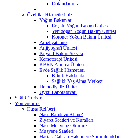
Doktorlarımız
Özellikli Hizmetlerimiz
Yoğun Bakımlar
Erişkin Yoğun Bakım Ünitesi
Yenidoğan Yoğun Bakım Ünitesi
Koroner Yoğun Bakım Ünitesi
Ameliyathane
Anjiyografi Ünitesi
Palyatif Bakım Servisi
Kemoterapi Ünitesi
KBRN Arınma Ünitesi
Evde Sağlık Hizmetleri
Klinik Hakkında
Sağlıklı Yaş Alma Merkezi
Hemodiyaliz Ünitesi
Uyku Laboratuvarı
Sağlık Turizmi
Yönlendirme
Hasta Rehberi
Nasıl Randevu Alınır?
Ziyaret Saatleri ve Kuralları
Nasıl Muayene Olurum?
Muayene Saatleri
Hasta - Çalışan Hakları ve Sorumlulukları