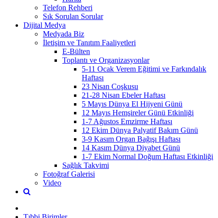
Telefon Rehberi
Sık Sorulan Sorular
Dijital Medya
Medyada Biz
İletişim ve Tanıtım Faaliyetleri
E-Bülten
Toplantı ve Organizasyonlar
5-11 Ocak Verem Eğitimi ve Farkındalık
Haftası
23 Nisan Coşkusu
21-28 Nisan Ebeler Haftası
5 Mayıs Dünya El Hijyeni Günü
12 Mayıs Hemşireler Günü Etkinliği
1-7 Ağustos Emzirme Haftası
12 Ekim Dünya Palyatif Bakım Günü
3-9 Kasım Organ Bağışı Haftası
14 Kasım Dünya Diyabet Günü
1-7 Ekim Normal Doğum Haftası Etkinliği
Sağlık Takvimi
Fotoğraf Galerisi
Video
Tıbbi Birimler