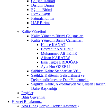
Çalışan Hakları
Disiplin Birimi
Eğitim Birimi
Evrak Kayıt
Faturalandırma
HAP Birimi
Kalite Yönetimi
Kalite Yönetim Birimi Çalışmaları
Kalite Yönetim Birimi Çalışanları
Hatice KANAT
Beyzanur ANDIRIR
Muhammed Ali TETİK
Alican KARATAŞ
Esra Tuğçe ERDOĞAN
Ayla Nur ÖZERLİ
Sağlıkta Kalite Standartları V6.1
Sağlıkta Kalitenin Geliştirilmesi ve
Değerlendirilmesine Dair Yönetmelik
Sağlıkta Kalite, Akreditasyon ve Çalışan Hakları
Daire Başkanlığı
Projeler
Bilgi Güvenliği
Hizmet Binalarımız
Ana Bina (Dörtyol Devlet Hastanesi)