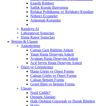
Engelli Rehberi
Sağlık Kurulu Başvurusu
Refakat Politikamız ve Refakatçi Kuralları
Nöbetçi Eczaneler
Anlaşmalı Kurumlar
Randevu Al
Laboratuvar Sonuçları
Hasta Rapor Sonuçları
İletişim & Ulaşım
Anketlerimiz
Çalışan Geri Bildirim Anketi
Yatan Hasta Deneyim Anketi
Ayaktan Hasta Deneyim Anketi
Acil Servis Hasta Deneyim Anketi
Öneri ve Görüşleriniz
Hasta Görüş ve Öneri Formu
Çalışan Görüş ve Öneri Formu
Çalışan İletişim Formu
Genel Bilgi ve İletişim Formu
Ulaşım
Nasıl Gidilir?
Otopark Alanları
Halk Otobüsü Güzergah ve Durak Bilgileri
Harita