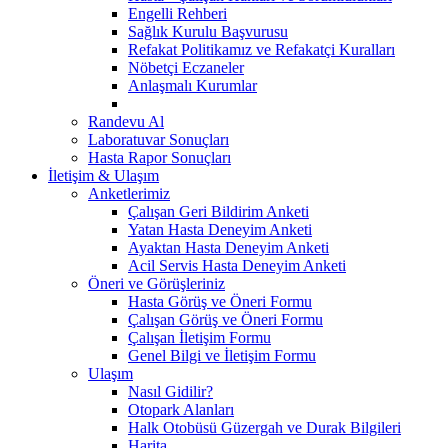
Engelli Rehberi
Sağlık Kurulu Başvurusu
Refakat Politikamız ve Refakatçi Kuralları
Nöbetçi Eczaneler
Anlaşmalı Kurumlar
Randevu Al
Laboratuvar Sonuçları
Hasta Rapor Sonuçları
İletişim & Ulaşım
Anketlerimiz
Çalışan Geri Bildirim Anketi
Yatan Hasta Deneyim Anketi
Ayaktan Hasta Deneyim Anketi
Acil Servis Hasta Deneyim Anketi
Öneri ve Görüşleriniz
Hasta Görüş ve Öneri Formu
Çalışan Görüş ve Öneri Formu
Çalışan İletişim Formu
Genel Bilgi ve İletişim Formu
Ulaşım
Nasıl Gidilir?
Otopark Alanları
Halk Otobüsü Güzergah ve Durak Bilgileri
Harita