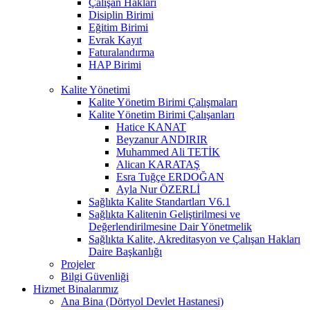
Çalışan Hakları
Disiplin Birimi
Eğitim Birimi
Evrak Kayıt
Faturalandırma
HAP Birimi
Kalite Yönetimi
Kalite Yönetim Birimi Çalışmaları
Kalite Yönetim Birimi Çalışanları
Hatice KANAT
Beyzanur ANDIRIR
Muhammed Ali TETİK
Alican KARATAŞ
Esra Tuğçe ERDOĞAN
Ayla Nur ÖZERLİ
Sağlıkta Kalite Standartları V6.1
Sağlıkta Kalitenin Geliştirilmesi ve
Değerlendirilmesine Dair Yönetmelik
Sağlıkta Kalite, Akreditasyon ve Çalışan Hakları
Daire Başkanlığı
Projeler
Bilgi Güvenliği
Hizmet Binalarımız
Ana Bina (Dörtyol Devlet Hastanesi)