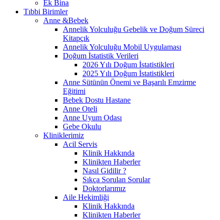
Ek Bina
Tıbbi Birimler
Anne &Bebek
Annelik Yolculuğu Gebelik ve Doğum Süreci
Kitapçık
Annelik Yolculuğu Mobil Uygulaması
Doğum İstatistik Verileri
2026 Yılı Doğum İstatistikleri
2025 Yılı Doğum İstatistikleri
Anne Sütünün Önemi ve Başarılı Emzirme
Eğitimi
Bebek Dostu Hastane
Anne Oteli
Anne Uyum Odası
Gebe Okulu
Kliniklerimiz
Acil Servis
Klinik Hakkında
Klinikten Haberler
Nasıl Gidilir ?
Sıkça Sorulan Sorular
Doktorlarımız
Aile Hekimliği
Klinik Hakkında
Klinikten Haberler