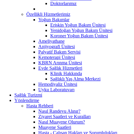
Doktorlarımız
Özellikli Hizmetlerimiz
Yoğun Bakımlar
Erişkin Yoğun Bakım Ünitesi
Yenidoğan Yoğun Bakım Ünitesi
Koroner Yoğun Bakım Ünitesi
Ameliyathane
Anjiyografi Ünitesi
Palyatif Bakım Servisi
Kemoterapi Ünitesi
KBRN Arınma Ünitesi
Evde Sağlık Hizmetleri
Klinik Hakkında
Sağlıklı Yaş Alma Merkezi
Hemodiyaliz Ünitesi
Uyku Laboratuvarı
Sağlık Turizmi
Yönlendirme
Hasta Rehberi
Nasıl Randevu Alınır?
Ziyaret Saatleri ve Kuralları
Nasıl Muayene Olurum?
Muayene Saatleri
Hasta - Çalışan Hakları ve Sorumlulukları