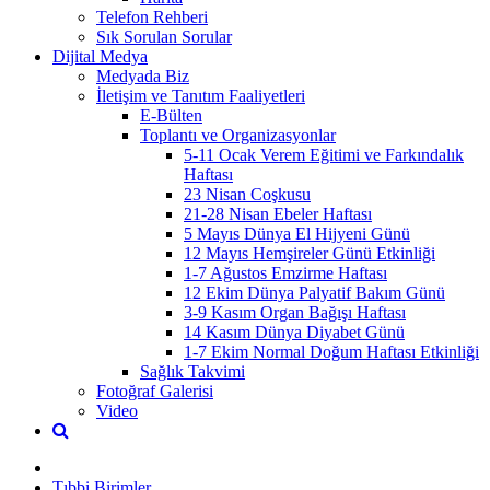
Telefon Rehberi
Sık Sorulan Sorular
Dijital Medya
Medyada Biz
İletişim ve Tanıtım Faaliyetleri
E-Bülten
Toplantı ve Organizasyonlar
5-11 Ocak Verem Eğitimi ve Farkındalık
Haftası
23 Nisan Coşkusu
21-28 Nisan Ebeler Haftası
5 Mayıs Dünya El Hijyeni Günü
12 Mayıs Hemşireler Günü Etkinliği
1-7 Ağustos Emzirme Haftası
12 Ekim Dünya Palyatif Bakım Günü
3-9 Kasım Organ Bağışı Haftası
14 Kasım Dünya Diyabet Günü
1-7 Ekim Normal Doğum Haftası Etkinliği
Sağlık Takvimi
Fotoğraf Galerisi
Video
Tıbbi Birimler