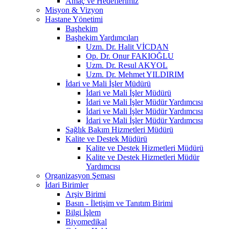
Amaç ve Hedeflerimiz
Misyon & Vizyon
Hastane Yönetimi
Başhekim
Başhekim Yardımcıları
Uzm. Dr. Halit VİCDAN
Op. Dr. Onur FAKIOĞLU
Uzm. Dr. Resul AKYOL
Uzm. Dr. Mehmet YILDIRIM
İdari ve Mali İşler Müdürü
İdari ve Mali İşler Müdürü
İdari ve Mali İşler Müdür Yardımcısı
İdari ve Mali İşler Müdür Yardımcısı
İdari ve Mali İşler Müdür Yardımcısı
Sağlık Bakım Hizmetleri Müdürü
Kalite ve Destek Müdürü
Kalite ve Destek Hizmetleri Müdürü
Kalite ve Destek Hizmetleri Müdür
Yardımcısı
Organizasyon Şeması
İdari Birimler
Arşiv Birimi
Basın - İletişim ve Tanıtım Birimi
Bilgi İşlem
Biyomedikal