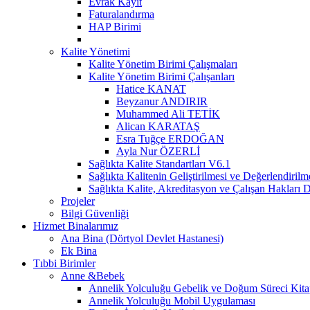
Evrak Kayıt
Faturalandırma
HAP Birimi
Kalite Yönetimi
Kalite Yönetim Birimi Çalışmaları
Kalite Yönetim Birimi Çalışanları
Hatice KANAT
Beyzanur ANDIRIR
Muhammed Ali TETİK
Alican KARATAŞ
Esra Tuğçe ERDOĞAN
Ayla Nur ÖZERLİ
Sağlıkta Kalite Standartları V6.1
Sağlıkta Kalitenin Geliştirilmesi ve Değerlendiril
Sağlıkta Kalite, Akreditasyon ve Çalışan Hakları D
Projeler
Bilgi Güvenliği
Hizmet Binalarımız
Ana Bina (Dörtyol Devlet Hastanesi)
Ek Bina
Tıbbi Birimler
Anne &Bebek
Annelik Yolculuğu Gebelik ve Doğum Süreci Kita
Annelik Yolculuğu Mobil Uygulaması