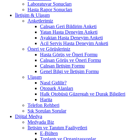
Laboratuvar Sonuçları
Hasta Rapor Sonuçları
İletişim & Ulaşım
Anketlerimiz
Çalışan Geri Bildirim Anketi
Yatan Hasta Deneyim Anketi
Ayaktan Hasta Deneyim Anketi
Acil Servis Hasta Deneyim Anketi
Öneri ve Görüşleriniz
Hasta Görüş ve Öneri Formu
Çalışan Görüş ve Öneri Formu
Çalışan İletişim Formu
Genel Bilgi ve İletişim Formu
Ulaşım
Nasıl Gidilir?
Otopark Alanları
Halk Otobüsü Güzergah ve Durak Bilgileri
Harita
Telefon Rehberi
Sık Sorulan Sorular
Dijital Medya
Medyada Biz
İletişim ve Tanıtım Faaliyetleri
E-Bülten
Toplantı ve Organizasyonlar