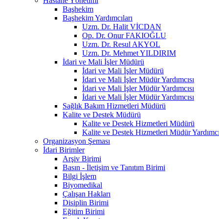
Hastane Yönetimi
Başhekim
Başhekim Yardımcıları
Uzm. Dr. Halit VİCDAN
Op. Dr. Onur FAKIOĞLU
Uzm. Dr. Resul AKYOL
Uzm. Dr. Mehmet YILDIRIM
İdari ve Mali İşler Müdürü
İdari ve Mali İşler Müdürü
İdari ve Mali İşler Müdür Yardımcısı
İdari ve Mali İşler Müdür Yardımcısı
İdari ve Mali İşler Müdür Yardımcısı
Sağlık Bakım Hizmetleri Müdürü
Kalite ve Destek Müdürü
Kalite ve Destek Hizmetleri Müdürü
Kalite ve Destek Hizmetleri Müdür Yardımcı
Organizasyon Şeması
İdari Birimler
Arşiv Birimi
Basın - İletişim ve Tanıtım Birimi
Bilgi İşlem
Biyomedikal
Çalışan Hakları
Disiplin Birimi
Eğitim Birimi