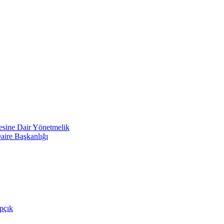
mesine Dair Yönetmelik
aire Başkanlığı
pçık