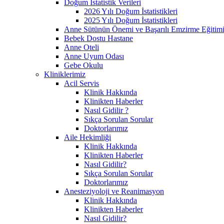
Doğum İstatistik Verileri
2026 Yılı Doğum İstatistikleri
2025 Yılı Doğum İstatistikleri
Anne Sütünün Önemi ve Başarılı Emzirme Eğitim
Bebek Dostu Hastane
Anne Oteli
Anne Uyum Odası
Gebe Okulu
Kliniklerimiz
Acil Servis
Klinik Hakkında
Klinikten Haberler
Nasıl Gidilir ?
Sıkça Sorulan Sorular
Doktorlarımız
Aile Hekimliği
Klinik Hakkında
Klinikten Haberler
Nasıl Gidilir?
Sıkça Sorulan Sorular
Doktorlarımız
Anesteziyoloji ve Reanimasyon
Klinik Hakkında
Klinikten Haberler
Nasıl Gidilir?