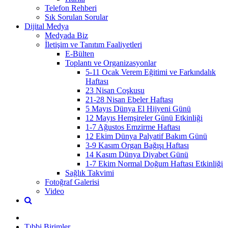
Telefon Rehberi
Sık Sorulan Sorular
Dijital Medya
Medyada Biz
İletişim ve Tanıtım Faaliyetleri
E-Bülten
Toplantı ve Organizasyonlar
5-11 Ocak Verem Eğitimi ve Farkındalık
Haftası
23 Nisan Coşkusu
21-28 Nisan Ebeler Haftası
5 Mayıs Dünya El Hijyeni Günü
12 Mayıs Hemşireler Günü Etkinliği
1-7 Ağustos Emzirme Haftası
12 Ekim Dünya Palyatif Bakım Günü
3-9 Kasım Organ Bağışı Haftası
14 Kasım Dünya Diyabet Günü
1-7 Ekim Normal Doğum Haftası Etkinliği
Sağlık Takvimi
Fotoğraf Galerisi
Video
Tıbbi Birimler