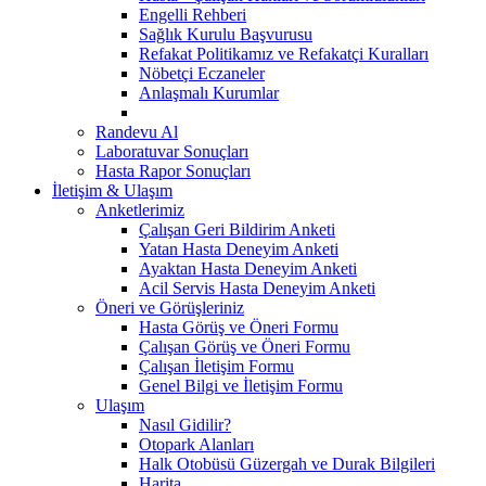
Engelli Rehberi
Sağlık Kurulu Başvurusu
Refakat Politikamız ve Refakatçi Kuralları
Nöbetçi Eczaneler
Anlaşmalı Kurumlar
Randevu Al
Laboratuvar Sonuçları
Hasta Rapor Sonuçları
İletişim & Ulaşım
Anketlerimiz
Çalışan Geri Bildirim Anketi
Yatan Hasta Deneyim Anketi
Ayaktan Hasta Deneyim Anketi
Acil Servis Hasta Deneyim Anketi
Öneri ve Görüşleriniz
Hasta Görüş ve Öneri Formu
Çalışan Görüş ve Öneri Formu
Çalışan İletişim Formu
Genel Bilgi ve İletişim Formu
Ulaşım
Nasıl Gidilir?
Otopark Alanları
Halk Otobüsü Güzergah ve Durak Bilgileri
Harita