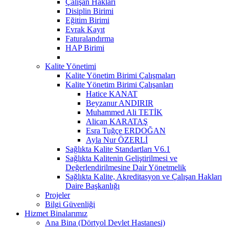
Çalışan Hakları
Disiplin Birimi
Eğitim Birimi
Evrak Kayıt
Faturalandırma
HAP Birimi
Kalite Yönetimi
Kalite Yönetim Birimi Çalışmaları
Kalite Yönetim Birimi Çalışanları
Hatice KANAT
Beyzanur ANDIRIR
Muhammed Ali TETİK
Alican KARATAŞ
Esra Tuğçe ERDOĞAN
Ayla Nur ÖZERLİ
Sağlıkta Kalite Standartları V6.1
Sağlıkta Kalitenin Geliştirilmesi ve
Değerlendirilmesine Dair Yönetmelik
Sağlıkta Kalite, Akreditasyon ve Çalışan Hakları
Daire Başkanlığı
Projeler
Bilgi Güvenliği
Hizmet Binalarımız
Ana Bina (Dörtyol Devlet Hastanesi)