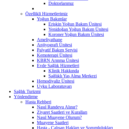
Doktorlarımız
Özellikli Hizmetlerimiz
Yoğun Bakımlar
Erişkin Yoğun Bakım Ünitesi
Yenidoğan Yoğun Bakım Ünitesi
Koroner Yoğun Bakım Ünitesi
Ameliyathane
Anjiyografi Ünitesi
Palyatif Bakım Servisi
Kemoterapi Ünitesi
KBRN Arınma Ünitesi
Evde Sağlık Hizmetleri
Klinik Hakkında
Sağlıklı Yaş Alma Merkezi
Hemodiyaliz Ünitesi
Uyku Laboratuvarı
Sağlık Turizmi
Yönlendirme
Hasta Rehberi
Nasıl Randevu Alınır?
Ziyaret Saatleri ve Kuralları
Nasıl Muayene Olurum?
Muayene Saatleri
Hasta - Çalışan Hakları ve Sorumlulukları