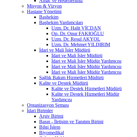
Amaç ve Hedeflerimiz
Misyon & Vizyon
Hastane Yönetimi
Başhekim
Başhekim Yardımcıları
Uzm. Dr. Halit VİCDAN
Op. Dr. Onur FAKIOĞLU
Uzm. Dr. Resul AKYOL
Uzm. Dr. Mehmet YILDIRIM
İdari ve Mali İşler Müdürü
İdari ve Mali İşler Müdürü
İdari ve Mali İşler Müdür Yardımcısı
İdari ve Mali İşler Müdür Yardımcısı
İdari ve Mali İşler Müdür Yardımcısı
Sağlık Bakım Hizmetleri Müdürü
Kalite ve Destek Müdürü
Kalite ve Destek Hizmetleri Müdürü
Kalite ve Destek Hizmetleri Müdür
Yardımcısı
Organizasyon Şeması
İdari Birimler
Arşiv Birimi
Basın - İletişim ve Tanıtım Birimi
Bilgi İşlem
Biyomedikal