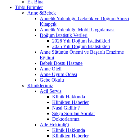
Ek Bina
Tıbbi Birimler
Anne &Bebek
Annelik Yolculuğu Gebelik ve Doğum Süreci
Kitapçık
Annelik Yolculuğu Mobil Uygulaması
Doğum İstatistik Verileri
2026 Yılı Doğum İstatistikleri
2025 Yılı Doğum İstatistikleri
Anne Sütünün Önemi ve Başarılı Emzirme
Eğitimi
Bebek Dostu Hastane
Anne Oteli
Anne Uyum Odası
Gebe Okulu
Kliniklerimiz
Acil Servis
Klinik Hakkında
Klinikten Haberler
Nasıl Gidilir ?
Sıkça Sorulan Sorular
Doktorlarımız
Aile Hekimliği
Klinik Hakkında
Klinikten Haberler