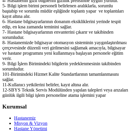
4- Hastanenin gizli bilgilerini gizlilik prensibine uygun yürütür.
5- Bilgi işlem birimi personeli belirlenen aralıklarla, sorumlu
baştabip ve sorumlu müdür eşliğinde toplantı yapar ve toplantıları
kayıt altına alır.
6- Hastane bilgisayarlarının donanım eksikliklerini yerinde tespit
edip, en kısa zamanda teminini sağlar.
7- Hastane bilgisayarlarının envanterini çıkarır ve takibinden
sorumludur.
8- Hastanemizde bilgisayar otomasyon sisteminin yaygınlaştırılması
çerçevesinde düzenli veri girilmesini sağlamak amacıyla, bilgisayar
ve hastane programını yeni kullanmaya başlayan personele eğitim
verir.
9- Bilgi İşlem Birimindeki bilgilerin yedeklenmesinin takibinden
sorumludur.
101-Birimindeki Hizmet Kalite Standartlarının tamamlanmasını
sağlar.
11-Kullanıcı yetkilerini belirler, kayıt altına alır.
12-SBYS Teknik Servis Modülünden yapılan talepleri veya arızaları
günlük ilgili bilgi işlem personeline atama işlemini yapar
Kurumsal
Hastanemiz
Misyon & Vizyon
Hastane Yönetimi