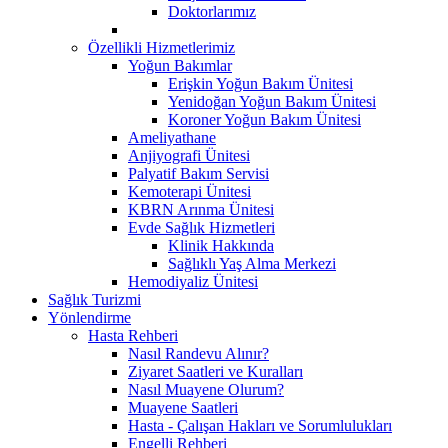
Doktorlarımız
Özellikli Hizmetlerimiz
Yoğun Bakımlar
Erişkin Yoğun Bakım Ünitesi
Yenidoğan Yoğun Bakım Ünitesi
Koroner Yoğun Bakım Ünitesi
Ameliyathane
Anjiyografi Ünitesi
Palyatif Bakım Servisi
Kemoterapi Ünitesi
KBRN Arınma Ünitesi
Evde Sağlık Hizmetleri
Klinik Hakkında
Sağlıklı Yaş Alma Merkezi
Hemodiyaliz Ünitesi
Sağlık Turizmi
Yönlendirme
Hasta Rehberi
Nasıl Randevu Alınır?
Ziyaret Saatleri ve Kuralları
Nasıl Muayene Olurum?
Muayene Saatleri
Hasta - Çalışan Hakları ve Sorumlulukları
Engelli Rehberi