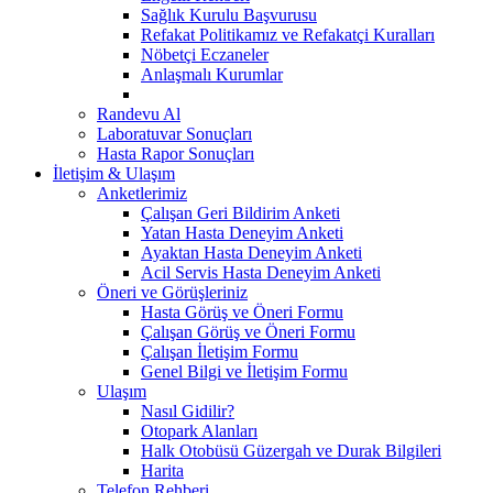
Sağlık Kurulu Başvurusu
Refakat Politikamız ve Refakatçi Kuralları
Nöbetçi Eczaneler
Anlaşmalı Kurumlar
Randevu Al
Laboratuvar Sonuçları
Hasta Rapor Sonuçları
İletişim & Ulaşım
Anketlerimiz
Çalışan Geri Bildirim Anketi
Yatan Hasta Deneyim Anketi
Ayaktan Hasta Deneyim Anketi
Acil Servis Hasta Deneyim Anketi
Öneri ve Görüşleriniz
Hasta Görüş ve Öneri Formu
Çalışan Görüş ve Öneri Formu
Çalışan İletişim Formu
Genel Bilgi ve İletişim Formu
Ulaşım
Nasıl Gidilir?
Otopark Alanları
Halk Otobüsü Güzergah ve Durak Bilgileri
Harita
Telefon Rehberi