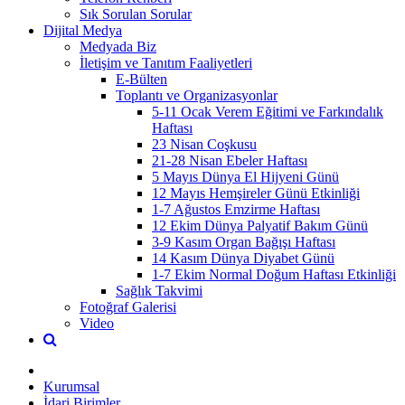
Sık Sorulan Sorular
Dijital Medya
Medyada Biz
İletişim ve Tanıtım Faaliyetleri
E-Bülten
Toplantı ve Organizasyonlar
5-11 Ocak Verem Eğitimi ve Farkındalık
Haftası
23 Nisan Coşkusu
21-28 Nisan Ebeler Haftası
5 Mayıs Dünya El Hijyeni Günü
12 Mayıs Hemşireler Günü Etkinliği
1-7 Ağustos Emzirme Haftası
12 Ekim Dünya Palyatif Bakım Günü
3-9 Kasım Organ Bağışı Haftası
14 Kasım Dünya Diyabet Günü
1-7 Ekim Normal Doğum Haftası Etkinliği
Sağlık Takvimi
Fotoğraf Galerisi
Video
Kurumsal
İdari Birimler