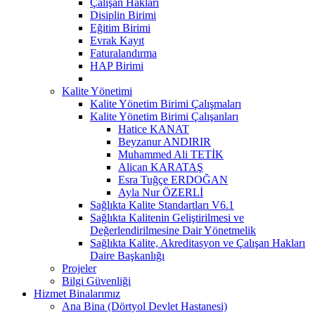
Çalışan Hakları
Disiplin Birimi
Eğitim Birimi
Evrak Kayıt
Faturalandırma
HAP Birimi
Kalite Yönetimi
Kalite Yönetim Birimi Çalışmaları
Kalite Yönetim Birimi Çalışanları
Hatice KANAT
Beyzanur ANDIRIR
Muhammed Ali TETİK
Alican KARATAŞ
Esra Tuğçe ERDOĞAN
Ayla Nur ÖZERLİ
Sağlıkta Kalite Standartları V6.1
Sağlıkta Kalitenin Geliştirilmesi ve
Değerlendirilmesine Dair Yönetmelik
Sağlıkta Kalite, Akreditasyon ve Çalışan Hakları
Daire Başkanlığı
Projeler
Bilgi Güvenliği
Hizmet Binalarımız
Ana Bina (Dörtyol Devlet Hastanesi)