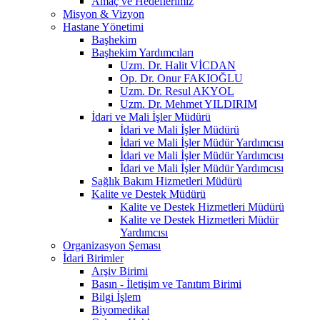
Amaç ve Hedeflerimiz
Misyon & Vizyon
Hastane Yönetimi
Başhekim
Başhekim Yardımcıları
Uzm. Dr. Halit VİCDAN
Op. Dr. Onur FAKIOĞLU
Uzm. Dr. Resul AKYOL
Uzm. Dr. Mehmet YILDIRIM
İdari ve Mali İşler Müdürü
İdari ve Mali İşler Müdürü
İdari ve Mali İşler Müdür Yardımcısı
İdari ve Mali İşler Müdür Yardımcısı
İdari ve Mali İşler Müdür Yardımcısı
Sağlık Bakım Hizmetleri Müdürü
Kalite ve Destek Müdürü
Kalite ve Destek Hizmetleri Müdürü
Kalite ve Destek Hizmetleri Müdür
Yardımcısı
Organizasyon Şeması
İdari Birimler
Arşiv Birimi
Basın - İletişim ve Tanıtım Birimi
Bilgi İşlem
Biyomedikal