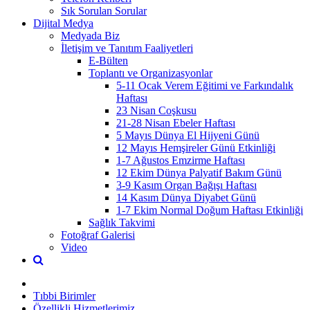
Sık Sorulan Sorular
Dijital Medya
Medyada Biz
İletişim ve Tanıtım Faaliyetleri
E-Bülten
Toplantı ve Organizasyonlar
5-11 Ocak Verem Eğitimi ve Farkındalık
Haftası
23 Nisan Coşkusu
21-28 Nisan Ebeler Haftası
5 Mayıs Dünya El Hijyeni Günü
12 Mayıs Hemşireler Günü Etkinliği
1-7 Ağustos Emzirme Haftası
12 Ekim Dünya Palyatif Bakım Günü
3-9 Kasım Organ Bağışı Haftası
14 Kasım Dünya Diyabet Günü
1-7 Ekim Normal Doğum Haftası Etkinliği
Sağlık Takvimi
Fotoğraf Galerisi
Video
Tıbbi Birimler
Özellikli Hizmetlerimiz