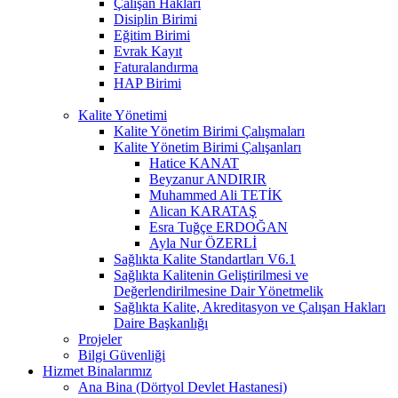
Çalışan Hakları
Disiplin Birimi
Eğitim Birimi
Evrak Kayıt
Faturalandırma
HAP Birimi
Kalite Yönetimi
Kalite Yönetim Birimi Çalışmaları
Kalite Yönetim Birimi Çalışanları
Hatice KANAT
Beyzanur ANDIRIR
Muhammed Ali TETİK
Alican KARATAŞ
Esra Tuğçe ERDOĞAN
Ayla Nur ÖZERLİ
Sağlıkta Kalite Standartları V6.1
Sağlıkta Kalitenin Geliştirilmesi ve
Değerlendirilmesine Dair Yönetmelik
Sağlıkta Kalite, Akreditasyon ve Çalışan Hakları
Daire Başkanlığı
Projeler
Bilgi Güvenliği
Hizmet Binalarımız
Ana Bina (Dörtyol Devlet Hastanesi)