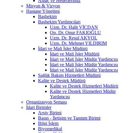
Amaç ve Hedeflerimiz
Misyon & Vizyon
Hastane Yönetimi
Başhekim
Başhekim Yardımcıları
Uzm. Dr. Halit VİCDAN
Op. Dr. Onur FAKIOĞLU
Uzm. Dr. Resul AKYOL
Uzm. Dr. Mehmet YILDIRIM
İdari ve Mali İşler Müdürü
İdari ve Mali İşler Müdürü
İdari ve Mali İşler Müdür Yardımcısı
İdari ve Mali İşler Müdür Yardımcısı
İdari ve Mali İşler Müdür Yardımcısı
Sağlık Bakım Hizmetleri Müdürü
Kalite ve Destek Müdürü
Kalite ve Destek Hizmetleri Müdürü
Kalite ve Destek Hizmetleri Müdür
Yardımcısı
Organizasyon Şeması
İdari Birimler
Arşiv Birimi
Basın - İletişim ve Tanıtım Birimi
Bilgi İşlem
Biyomedikal