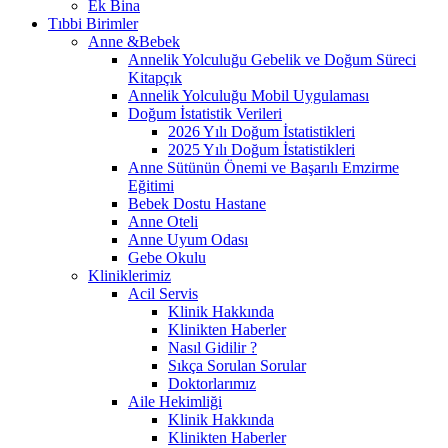
Ek Bina
Tıbbi Birimler
Anne &Bebek
Annelik Yolculuğu Gebelik ve Doğum Süreci
Kitapçık
Annelik Yolculuğu Mobil Uygulaması
Doğum İstatistik Verileri
2026 Yılı Doğum İstatistikleri
2025 Yılı Doğum İstatistikleri
Anne Sütünün Önemi ve Başarılı Emzirme
Eğitimi
Bebek Dostu Hastane
Anne Oteli
Anne Uyum Odası
Gebe Okulu
Kliniklerimiz
Acil Servis
Klinik Hakkında
Klinikten Haberler
Nasıl Gidilir ?
Sıkça Sorulan Sorular
Doktorlarımız
Aile Hekimliği
Klinik Hakkında
Klinikten Haberler