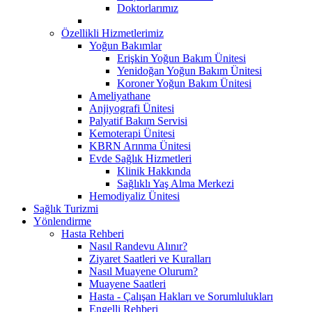
Doktorlarımız
Özellikli Hizmetlerimiz
Yoğun Bakımlar
Erişkin Yoğun Bakım Ünitesi
Yenidoğan Yoğun Bakım Ünitesi
Koroner Yoğun Bakım Ünitesi
Ameliyathane
Anjiyografi Ünitesi
Palyatif Bakım Servisi
Kemoterapi Ünitesi
KBRN Arınma Ünitesi
Evde Sağlık Hizmetleri
Klinik Hakkında
Sağlıklı Yaş Alma Merkezi
Hemodiyaliz Ünitesi
Sağlık Turizmi
Yönlendirme
Hasta Rehberi
Nasıl Randevu Alınır?
Ziyaret Saatleri ve Kuralları
Nasıl Muayene Olurum?
Muayene Saatleri
Hasta - Çalışan Hakları ve Sorumlulukları
Engelli Rehberi