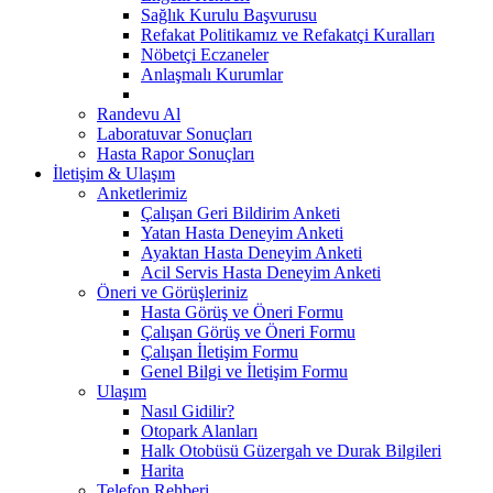
Sağlık Kurulu Başvurusu
Refakat Politikamız ve Refakatçi Kuralları
Nöbetçi Eczaneler
Anlaşmalı Kurumlar
Randevu Al
Laboratuvar Sonuçları
Hasta Rapor Sonuçları
İletişim & Ulaşım
Anketlerimiz
Çalışan Geri Bildirim Anketi
Yatan Hasta Deneyim Anketi
Ayaktan Hasta Deneyim Anketi
Acil Servis Hasta Deneyim Anketi
Öneri ve Görüşleriniz
Hasta Görüş ve Öneri Formu
Çalışan Görüş ve Öneri Formu
Çalışan İletişim Formu
Genel Bilgi ve İletişim Formu
Ulaşım
Nasıl Gidilir?
Otopark Alanları
Halk Otobüsü Güzergah ve Durak Bilgileri
Harita
Telefon Rehberi