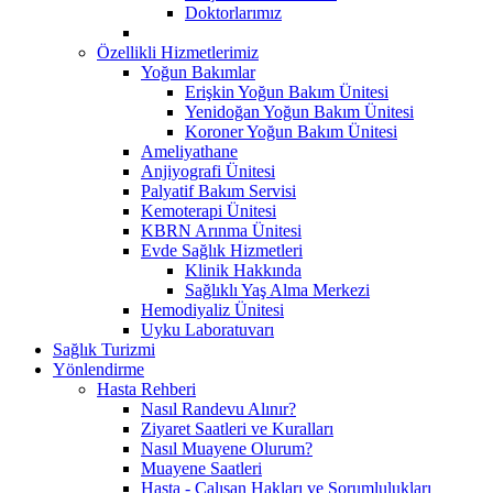
Doktorlarımız
Özellikli Hizmetlerimiz
Yoğun Bakımlar
Erişkin Yoğun Bakım Ünitesi
Yenidoğan Yoğun Bakım Ünitesi
Koroner Yoğun Bakım Ünitesi
Ameliyathane
Anjiyografi Ünitesi
Palyatif Bakım Servisi
Kemoterapi Ünitesi
KBRN Arınma Ünitesi
Evde Sağlık Hizmetleri
Klinik Hakkında
Sağlıklı Yaş Alma Merkezi
Hemodiyaliz Ünitesi
Uyku Laboratuvarı
Sağlık Turizmi
Yönlendirme
Hasta Rehberi
Nasıl Randevu Alınır?
Ziyaret Saatleri ve Kuralları
Nasıl Muayene Olurum?
Muayene Saatleri
Hasta - Çalışan Hakları ve Sorumlulukları