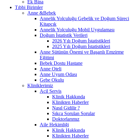
Ek Bina
Tıbbi Birimler
Anne &Bebek
Annelik Yolculuğu Gebelik ve Doğum Süreci
Kitapçık
Annelik Yolculuğu Mobil Uygulaması
Doğum İstatistik Verileri
2026 Yılı Doğum İstatistikleri
2025 Yılı Doğum İstatistikleri
Anne Sütünün Önemi ve Başarılı Emzirme
Eğitimi
Bebek Dostu Hastane
Anne Oteli
Anne Uyum Odası
Gebe Okulu
Kliniklerimiz
Acil Servis
Klinik Hakkında
Klinikten Haberler
Nasıl Gidilir ?
Sıkça Sorulan Sorular
Doktorlarımız
Aile Hekimliği
Klinik Hakkında
Klinikten Haberler