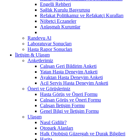
Engelli Rehberi
Sağlık Kurulu Başvurusu
Refakat Politikamız ve Refakatçi Kuralları
Nöbetçi Eczaneler
Anlaşmalı Kurumlar
Randevu Al
Laboratuvar Sonuçları
Hasta Rapor Sonuçları
İletişim & Ulaşım
Anketlerimiz
Çalışan Geri Bildirim Anketi
Yatan Hasta Deneyim Anketi
Ayaktan Hasta Deneyim Anketi
Acil Servis Hasta Deneyim Anketi
Öneri ve Görüşleriniz
Hasta Görüş ve Öneri Formu
Çalışan Görüş ve Öneri Formu
Çalışan İletişim Formu
Genel Bilgi ve İletişim Formu
Ulaşım
Nasıl Gidilir?
Otopark Alanları
Halk Otobüsü Güzergah ve Durak Bilgileri
Harita