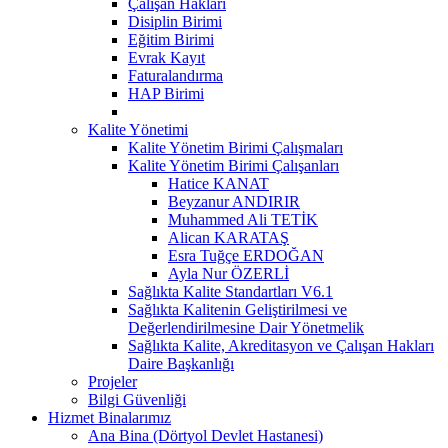
Çalışan Hakları
Disiplin Birimi
Eğitim Birimi
Evrak Kayıt
Faturalandırma
HAP Birimi
Kalite Yönetimi
Kalite Yönetim Birimi Çalışmaları
Kalite Yönetim Birimi Çalışanları
Hatice KANAT
Beyzanur ANDIRIR
Muhammed Ali TETİK
Alican KARATAŞ
Esra Tuğçe ERDOĞAN
Ayla Nur ÖZERLİ
Sağlıkta Kalite Standartları V6.1
Sağlıkta Kalitenin Geliştirilmesi ve
Değerlendirilmesine Dair Yönetmelik
Sağlıkta Kalite, Akreditasyon ve Çalışan Hakları
Daire Başkanlığı
Projeler
Bilgi Güvenliği
Hizmet Binalarımız
Ana Bina (Dörtyol Devlet Hastanesi)