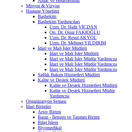
Amaç ve Hedeflerimiz
Misyon & Vizyon
Hastane Yönetimi
Başhekim
Başhekim Yardımcıları
Uzm. Dr. Halit VİCDAN
Op. Dr. Onur FAKIOĞLU
Uzm. Dr. Resul AKYOL
Uzm. Dr. Mehmet YILDIRIM
İdari ve Mali İşler Müdürü
İdari ve Mali İşler Müdürü
İdari ve Mali İşler Müdür Yardımcısı
İdari ve Mali İşler Müdür Yardımcısı
İdari ve Mali İşler Müdür Yardımcısı
Sağlık Bakım Hizmetleri Müdürü
Kalite ve Destek Müdürü
Kalite ve Destek Hizmetleri Müdürü
Kalite ve Destek Hizmetleri Müdür
Yardımcısı
Organizasyon Şeması
İdari Birimler
Arşiv Birimi
Basın - İletişim ve Tanıtım Birimi
Bilgi İşlem
Biyomedikal