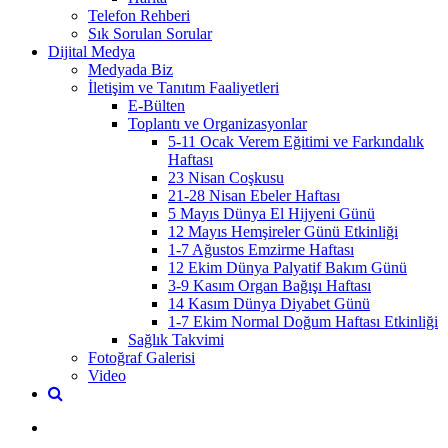
Telefon Rehberi
Sık Sorulan Sorular
Dijital Medya
Medyada Biz
İletişim ve Tanıtım Faaliyetleri
E-Bülten
Toplantı ve Organizasyonlar
5-11 Ocak Verem Eğitimi ve Farkındalık
Haftası
23 Nisan Coşkusu
21-28 Nisan Ebeler Haftası
5 Mayıs Dünya El Hijyeni Günü
12 Mayıs Hemşireler Günü Etkinliği
1-7 Ağustos Emzirme Haftası
12 Ekim Dünya Palyatif Bakım Günü
3-9 Kasım Organ Bağışı Haftası
14 Kasım Dünya Diyabet Günü
1-7 Ekim Normal Doğum Haftası Etkinliği
Sağlık Takvimi
Fotoğraf Galerisi
Video